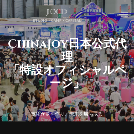
JCCD
STUDIO・CAMP・CAPITAL
ChinaJoy日本公式代
理
「特設オフィシャルペ
ージ」
技術が夢を作り、未来を勝ち取る