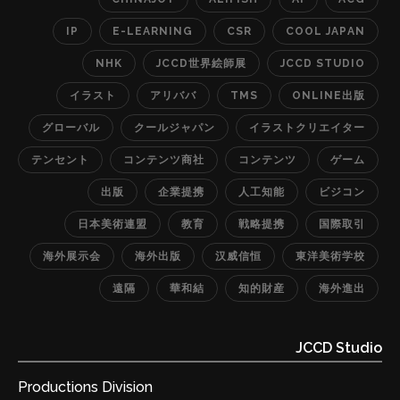
IP
E-LEARNING
CSR
COOL JAPAN
NHK
JCCD世界絵師展
JCCD STUDIO
イラスト
アリババ
TMS
ONLINE出版
グローバル
クールジャパン
イラストクリエイター
テンセント
コンテンツ商社
コンテンツ
ゲーム
出版
企業提携
人工知能
ビジコン
日本美術連盟
教育
戦略提携
国際取引
海外展示会
海外出版
汉威信恒
東洋美術学校
遠隔
華和結
知的財産
海外進出
JCCD Studio
Productions Division