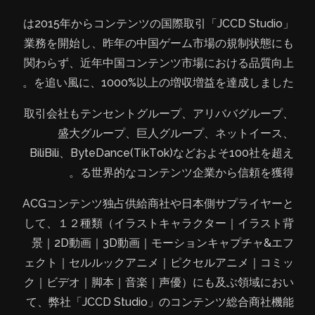
「JCCD Studio」は2015年からコンテンツの国際取引
業務を開始し、昨年の中国ゲーム市場の規制状態にも
関わらず、近年中国コンテンツ市場における品質向上
を追い風に、1000%以上の増収増益を達成しました。
取引会社もテンセントグループ、アリババグループ、
盛大グループ、巨人グループ、ネットイース、
BiliBili、ByteDance(TikTok)などおよそ100社を超え
る世界的なコンテンツ企業から信頼を獲得。
ACGコンテンツ独占供給商社や日本側サプライヤーと
して、１２種類（イラストキャラクター｜イラスト背
景｜2D動画｜3D動画｜モーションキャプチャ&エフ
ェクト｜セルルックアニメ｜ピクセルアニメ｜コミッ
ク｜ビデオ｜脚本｜音楽｜声優）にも及ぶ領域におい
て、弊社「JCCD Studio」のコンテンツ総合商社機能