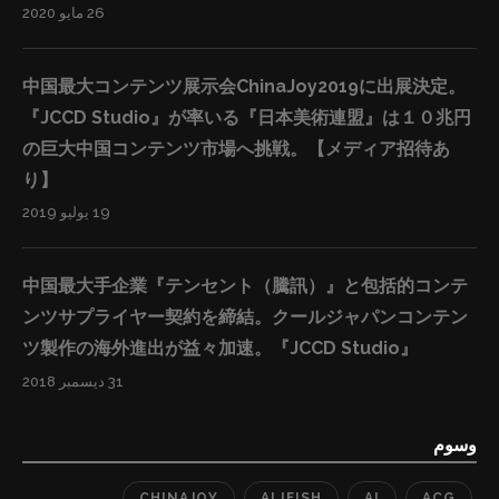
26 مايو 2020
中国最大コンテンツ展示会ChinaJoy2019に出展決定。
『JCCD Studio』が率いる『日本美術連盟』は１０兆円
の巨大中国コンテンツ市場へ挑戦。【メディア招待あ
り】
19 يوليو 2019
中国最大手企業『テンセント（騰訊）』と包括的コンテ
ンツサプライヤー契約を締結。クールジャパンコンテン
ツ製作の海外進出が益々加速。『JCCD Studio』
31 ديسمبر 2018
وسوم
CHINAJOY
ALIFISH
AI
ACG