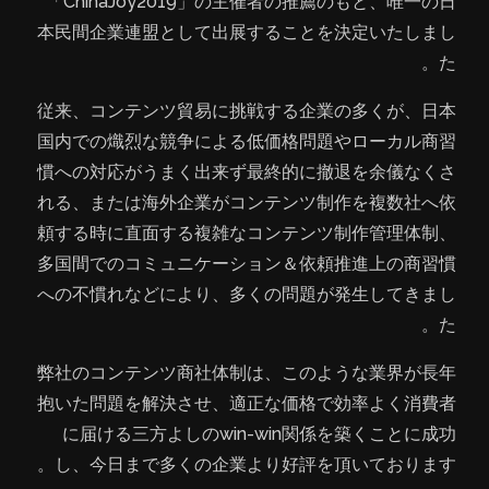
「ChinaJoy2019」の主催者の推薦のもと、唯一の日
本民間企業連盟として出展することを決定いたしまし
た。
従来、コンテンツ貿易に挑戦する企業の多くが、日本
国内での熾烈な競争による低価格問題やローカル商習
慣への対応がうまく出来ず最終的に撤退を余儀なくさ
れる、または海外企業がコンテンツ制作を複数社へ依
頼する時に直面する複雑なコンテンツ制作管理体制、
多国間でのコミュニケーション＆依頼推進上の商習慣
への不慣れなどにより、多くの問題が発生してきまし
た。
弊社のコンテンツ商社体制は、このような業界が長年
抱いた問題を解決させ、適正な価格で効率よく消費者
に届ける三方よしのwin-win関係を築くことに成功
し、今日まで多くの企業より好評を頂いております。