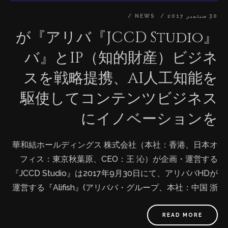
30 سبتمبر 2017
NEWS
『JCCD Studio』が『アリバ
バ』とIP（知的財産）ビジネ
スを戦略提携、AI人工知能を
駆使してコンテンツビジネス
にイノベーションを
華和結ホールディングス 株式会社（本社：香港、日本オ
フィス：東京秋葉原、CEO：王 沁）が企画・運営する
『JCCD Studio』は2017年9月30日にて、アリババHDが
運営する『Alifish』(アリババ・グループ、本社：中国 浙
江省杭州市、法人代表：ジャック・マー、時価総額：世
界7位)と戦略的パートナーシップ業務提携を行うことを
READ MORE