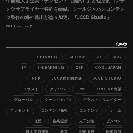
中国最大手企業『テンセント（騰訊）』と包括的コンテ
限活かされるライセンス提供先を選定し（適切性）、ラ
ンツサプライヤー契約を締結。クールジャパンコンテン
イセンス利用の許可や管理などの負担を減らします。
ツ製作の海外進出が益々加速。『JCCD Studio』
（効率性） ■『JCCD Studio』と『Alifish』戦略業務提携
内容概要と流れ： 一、『JCCD Studio』が顧問をしてい
31 ديسمبر 2018
る日本側の版権者のIPをAlifishに登録する。 二、
『Alifish』がアリババのエコシステムに入っている業者
وسوم
の中で、IPをうまく利用できそうな業者を選別する。
CHINAJOY
ALIFISH
AI
ACG
三、『JCCD Studio』が『Alifish』から提出されたレポー
トを版権者と議論し、候補者を選定する。 四、
IP
E-LEARNING
CSR
COOL JAPAN
『Alifish』を通じて取引を達成、アリババ側がライセン
NHK
JCCD世界絵師展
JCCD STUDIO
スを管理し、『JCCD Studio』が日本側の顧問として定
イラスト
アリババ
TMS
ONLINE出版
期的に適正運用の状況と案件進捗を管理し、日本側の版
グローバル
クールジャパン
イラストクリエイター
権者に報告する。 ＜JCCD StudioとAlifishの連携モデル
＞ 華和結ホールディングス（香
テンセント
コンテンツ商社
コンテンツ
ゲーム
港）: http://kawayuii.com/
出版
企業提携
人工知能
ビジコン
日本美術連盟
教育
戦略提携
国際取引