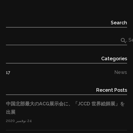
発表いたします。これにより、日本のコンテンツ産業に
新たなビジネスモデルを創出し、IP輸出業務の円滑化や
運用の効率化・安全性の向上も期待できます。より多く
Search
の人々が日本の素晴らしいコンテンツを早く・円滑に・
安全に届けられる世界へ。 従来のライセンスビジネスモ
search
Se
デルはエージェントがそれぞれのニーズと要求をヒアリ
ングし、双方の間に入って交渉を仲介することが多く、
Categories
その結果として、エージェントが交渉内容のうち１点で
も話がまとまらなかったら、商談が終わってしまうとこ
News
17
ろが多く、もしくは契約が締結できても、そのあとの監
修や対応に問題が出ることが多く見られます。 ■従来の
Recent Posts
エージェントモデルを一新、ライセンス取引の新たなモ
デルを構築 今回の新しいモデルとして、華和結HDは日
中国北部最大のACG展示会に、「JCCD 世界絵師展」を
本側版権者（例えばキャラクターを扱っている会社や出
出展
版社等）の顧問となり、その版権を使いたい海外業者
24 نوفمبر 2020
（ゲーム会社や宣伝キャラクターとして日本のアニメ等