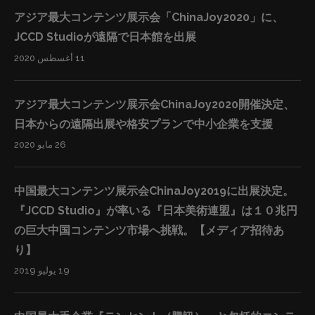
を使いたい会社等）の監査役を務め、海外の業者がライ
アジア最大コンテンツ展示会「ChinaJoy2020」に、
センスを転売したり、不適切な場所で利用していないか
JCCD Studioが遠隔で日本館を出展
等を監視します。また、日本のコンテンツを使用したい
11 أغسطس 2020
海外の業者の窓口となり、日本のコンテンツ会社の負担
を削減します。そのツールとしては、アリババHDが運営
するAlifishというサービスを利用します。Alifishはアリバ
アジア最大コンテンツ展示会ChinaJoy2020開催決定、
バエコシステムに入っているビッグデータ（4.34億人の
日本からの遠隔出展や格安プランで中小企業を支援
アクティブユーザーの利用情報）を元に、どのようなキ
26 مايو 2020
ャラクターやデザインを使うのが適切なのかを、各会社
（登録社数10万社以上）のユーザー属性をAI人工知能で
中国最大コンテンツ展示会ChinaJoy2019に出展決定。
分析することでピックアップします。そして、そのライ
『JCCD Studio』が率いる『日本美術連盟』は１０兆円
センスの使用による商品の売り上げ見立てをモデル化し
の巨大中国コンテンツ市場へ挑戦。【メディア招待あ
たりします。 結果として、IP所有者（版権者）が効率よ
り】
く自らのライセンスを海外に委託することが実現できま
19 يوليو 2019
す。顧問である華和結は海外でのコンテンツの悪用リス
クを削減し（安全性）、日本の各社のコンテンツが最大