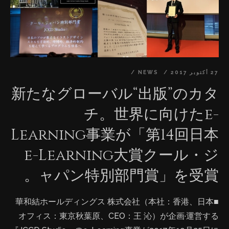
ーバルOnline出版を実現するためのローカライズノウハ
ゼン·商談による異業種間の出会いの場づくり（マッチン
ウや、28カ国のチャンネル販売経験を生かし、コンテン
グメッセ）」を行い、コンテンツ分野のみならず製造·販
ツのOnline出版をマネジメントしていきます。 ■『JCCD
売·サービスや食·観光等、多様な関連分野や事業間の新事
Studio』と『東洋美術学校』戦略業務提携内容概要と流
業の創出を促進。 日時：平成29年12月4日（月）11:00
れ： 一、『東洋美術学校』はクリエーターのコンテンツ
～17:30 （弊社CEOによる講演：12:40～） 会場：虎ノ門
撮影や、創作者から提供された作品の製作監修を行う。
27 أكتوبر 2017
NEWS
ヒルズフォーラム 5F ホールA（〒105-6305 東京都港区
二、『JCCD Studio』はコンテンツをグローバルOnline
新たなグローバル“出版”のカタ
虎ノ門1-23-3） 主催：クールジャパン官民連携プラット
出版するための運用管理を行う。 三、『JCCD Studio』
フォーム（事務局：内閣府知的財産戦略推進事務局） 後
チ。世界に向けたe-
の配信による収益は創作者にロイヤリティーを配当す
援：クールジャパン機構、日本貿易振興機構
Learning事業が「第14回日本
る。 四、『東洋美術学校』は作品リリース後に、
（JETRO）、日本商工会議所、東京商工会議所、映像産
『JCCD Studio』から提供したフィードバックに基づ
業振興機構（VIPO） ホームページ: http://cjmf.jp/
e-Learning大賞クール・ジ
き、コンテンツマネジメントに活用する。 ■講師紹介
⑵「コンテンツ活用促進セミナー＆コンテンツ企業×異業
ャパン特別部門賞」を受賞。
（一部） ▷珈琲貴族 (Fan:12万人) イラストレーター・原
種企業マッチング交流会」 異業種マッチング交流会を通
画家・グラフィッカー
じて、新たな出会いにより、製品やサービスの付加価値
■華和結ホールディングス 株式会社（本社：香港、日本
https://twitter.com/coffeekizoku
を高め、事業拡大に向けた可能性の創出を目指します。
オフィス：東京秋葉原、CEO：王 沁）が企画·運営する
http://coffeekizoku.blog77.fc2.com/ ▷refeia (Fan:5.1
コンテンツ企業×「製造」「医療」「教育」分野の企業さ