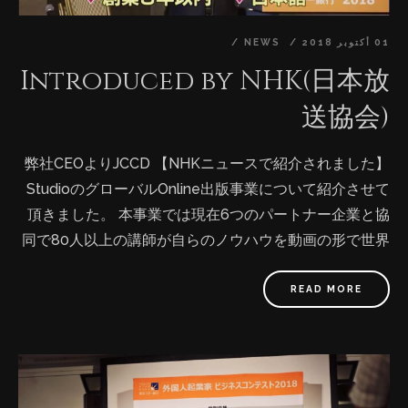
01 أكتوبر 2018
NEWS
Introduced by NHK(日本放
送協会)
【NHKニュースで紹介されました】 弊社CEOよりJCCD
StudioのグローバルOnline出版事業について紹介させて
頂きました。 本事業では現在6つのパートナー企業と協
同で80人以上の講師が自らのノウハウを動画の形で世界
53ヶ国に出版配信しております。 現在は食、音楽、デザ
イン、伝統工芸など様々な分野のパートナーや講師を募
READ MORE
集中です。 さらに、これからはアフリカの低所得家庭向
けに無料提供も開始する予定ですので、ご協力して頂け
るNGOの方も募集中です。 皆さま是非、ご紹介、ご連絡
お待ちしております。