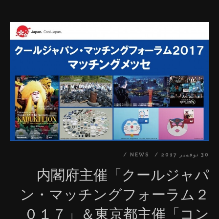
を超えて、世界中のファンに日本が誇るクールジャパン
ーム（製作、ローカライズ、プロモーション、運用メン
をお届けします。 ■提携背景： 世界のeラーニング市場
バー）拡大 ⑤優秀なコンテンツ所持者＆スキルの持ち主
（中国、インドやMENA地域の新興国を含む）は
の募集拡大 ⑥閲覧国数の拡大、現在の45カ国から年内
Technavio社のリサーチによると、2018年から2022年
60カ国へ ■関連プレスリリース： 『JCCD Studio』が
にかけて年間平均14.04％で急成長し、2022年までに
『東洋美術学校』とグローバルOnline出版業務を戦略提
25.92兆円の規模にもなります。それにより、世界中に高
携、クールジャパン教育コンテンツを世界へ発信
い技術力を持つコンテンツクリエーターが不足し、学び
https://prtimes.jp/main/html/rd/p/000000011.000
たい人が増加することが予測されます。一方、日本のコ
025695.html 内閣府主催「クールジャパン・マッチング
ンテンツクリエーターの方々は高い技術力を持っている
フォーラム２０１７」＆東京都主催「コンテンツ企業×異
にも関わらず、グローバルマーケットに進出するのが難
業種企業マッチング交流会」に出展決定
しく、さらに、日本国内の仕事だけで生活できるのはほ
https://prtimes.jp/main/html/rd/p/000000008.000
んの一握りというのが現状です。 このような問題を解決
025695.html 新たなグローバル“出版”のカタチ。世界に
30 نوفمبر 2017
NEWS
するため、弊社は日本人創作者のノウハウを動画化し、
向けたe-Learning事業が「第14回日本e-Learning大賞ク
内閣府主催「クールジャパ
グローバルマーケットにOnlineで出版を行っておりま
ール・ジャパン特別部門賞」を受賞。
ン・マッチングフォーラム２
す。現在、500時間以上のコンテンツ内容を構え、世界
https://prtimes.jp/main/html/rd/p/000000007.000
28カ国のユーザーに提供しています。 また、2017年度
０１７」＆東京都主催「コン
025695.html 華和結HDが台湾最大手のC2Cオンライン