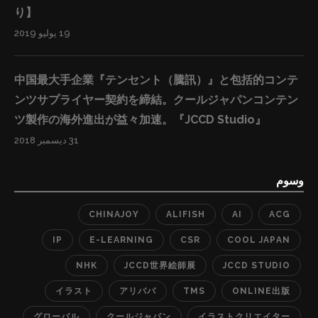
ンを獲得している弊社のe-Learningを軸に、様々な日本
って、自分自身のノウハウが入ったコンテンツを弊社の
り】
企業のコンテンツをPRしていきたいと考えております。
Online”出版”に通じて、世界に広げることが可能になり
19 يوليو 2019
自社もしくはご自身のコンテンツを世界へ届けたいとい
ます。既に海外でファンを獲得している弊社のグローバ
う方がいらっしゃいましたら、ぜひお気軽にお問合せ下
ルOnline出版事業を軸に、様々な日本企業や個人のコン
中国最大手企業『テンセント（騰訊）』と包括的コンテ
さい。 ■『JCCD STUDIO』のe-Learning出版事業の特
テンツをPRしていきたいと考えております。 グローバ
ンツサプライヤー契約を締結。クールジャパンコンテン
徴： ①制作時間はわずか数時間から可能で、制作コスト
ルOnline出版は、日本のコンテンツに関わる方々の課題
ツ製作の海外進出が益々加速。『JCCD Studio』
が低い ②ロイヤルティーが高い ③平均単価は書籍の２倍
に着目しているこそ、コンテンツ市場自体を拡大させる
以上 ④販売期間が永久的、内容の追加更新も随時可能 ⑤
31 ديسمبر 2018
可能性に満ちていると思っています。自社もしくはご自
音声や映像からの表現ができるので、紙媒体より表現が
身のコンテンツを世界へ届けたいという方がいらっしゃ
豊富 ⑥グローバルな展開が可能、現在は3つの言語で12
وسوم
いましたら、ぜひ、当日会場にお越しください！
カ国のユーザーに提供 ⑦ペーパーレスで環境に優しい ■
■『JCCD STUDIO』のグローバルOnline出版事業の特
CHINAJOY
ALIFISH
AI
ACG
お問い合わせ先： ◇ JCCD Studio e-Learning事業部
徴： ①紙媒体出版物より製作時間が遥かに速い ②紙媒体
◇ Email: Hi@jccd-s.com 『本プレスリリースPDF』
IP
E-LEARNING
CSR
COOL JAPAN
出版より高いロイヤルティー ③1コース辺りの平均単価
https://prtimes.jp/a/?f=d25695-20171027-3627.pdf
が高い ④販売期間が永久的、内容の追加更新も随時可能
NHK
JCCD世界絵師展
JCCD STUDIO
⑤音声や映像からの表現ができるので、紙媒体より表現
イラスト
アリババ
TMS
ONLINE出版
が豊富 ⑥5つのプラットフォーム、3つの言語、13カ国の
グローバル
クールジャパン
イラストクリエイター