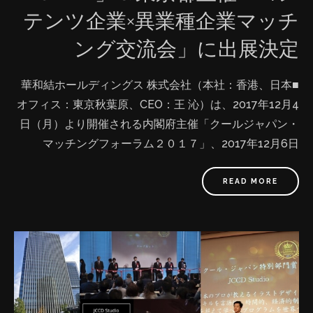
「第14回日本e-Learning大賞クール・ジャパン特別部門
スクール『Hahow 』と戦略的業務提携
テンツ企業×異業種企業マッチ
賞」の受賞をきっかけに、イラスト製作のジャンルを超
https://prtimes.jp/main/html/rd/p/000000003.000
え、音楽、料理、ファッション、伝統文化など様々なク
ング交流会」に出展決定
025695.html 台湾初上陸！日本のプロから学ぶイラスト
ールジャパンのコンテンツを世界中の皆様に提供して行
デザインe-Learningを配信開始！受講者が目標人数の
く予定です。 ■産学連携で、高度なコンテンツをグロー
■華和結ホールディングス 株式会社（本社：香港、日本
623%で大人気、コンテンツの『Cool Japan』を海外へ
バルマーケットに提供 上記背景のもと、「日本コンテン
オフィス：東京秋葉原、CEO：王 沁）は、2017年12月4
https://prtimes.jp/main/html/rd/p/000000001.000
ツの世界発信」や「教育の機会均等」等の課題を解決し
日（月）より開催される内閣府主催「クールジャパン・
025695.html 【本事業に関するお問合せ先・資料請求】
ようと、この度、この同じ目標を目指す『東洋美術学
マッチングフォーラム２０１７」、2017年12月6日
◇ JCCD Studio グローバルOnline出版事業部 ◇
校』と事業・学業の理念が合致し、戦略的パートナーシ
（水）より東京都主催「コンテンツ活用促進セミナー＆
Email: hi@jccd-s.com…
ップ業務提携を行う運びとなりました。 『東洋美術学
コンテンツ企業×異業種企業マッチング交流会」に出展を
READ MORE
校』はこれまでの70年間で培った、イラスト、デザイ
決定しました。 ■これからのグローバルOnline出版につ
ン、3DCG、マンガ、そして伝統的な絵画技法等の分野
いてCEOが語ります。唯一の外国企業に選出され、出
での実績とノウハウを生かし、クリエーターサポートや
展！ ⑴「クールジャパン·マッチングフォーラム２０１
コンテンツの監修等をマネジメントしていきます。 そし
７」ー日本の魅力を、世界に。マッチングビジネス最前
て、『JCCD Studio』は今まで紙媒体の出版では価値を
線ー クールジャパンに関連する「先進的なビジネスプロ
伝えることができなかったコンテンツを、動画でのグロ
ジェクトの表彰（マッチングアワード）」や「展示·プレ