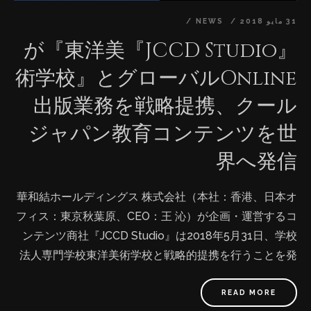
くても、安くて高質な学習内容を手に入る） ③優勝創作
31 مايو 2018
NEWS
者と海外出版プラットフォームの独占リソース（先行優
『JCCD Studio』が『東洋美
位性） ④健全な財務実績、初年度から黒字達成、500％
以上の伸び率 ⑤優れた生産プロセス、完全マニュアル化
術学校』とグローバルOnline
により量産体制、他社90%以上のコストダウン達成 ⑥市
出版業務を戦略提携、クール
場の将来性（世界年間平均14.04%急成⻑、2022年まで
25.92兆円規模） ⑦持続可能な開発目標SDGs達成（4.質
ジャパン教育コンテンツを世
の高い教育をみんなに | 10.人や国の不平等をなくそう）
界へ発信
日本初外国人起業家ビジネスコンテスト当日盛況 ■受賞
後の予定と展望： ①低取得エリアの支援プログラム（ア
華和結ホールディングス 株式会社（本社：香港、日本オ
フリカ地域にクールジャパン教育コンテンツの無料提供
フィス：東京秋葉原、CEO：王 沁）が企画・運営するコ
など） ②クールジャパンコンテンツの充実拡大（イラス
ンテンツ商社『JCCD Studio』は2018年5月31日、学校
ト、アニメーション、デザイン、礼儀、茶道、音声·音楽
法人専門学校東洋美術学校と戦略的提携を行うことを発
コンテンツに加え、コミック、エンターテイメント、フ
表いたします。これにより、日本の高度なコンテンツ製
ァッション、キャラクター、化粧、料理、工業などの内
作ノウハウが可視化され、言語的、時間的、経済的制約
READ MORE
容を幅広く展開） ③事業パートナーの提携拡大 ④運用チ