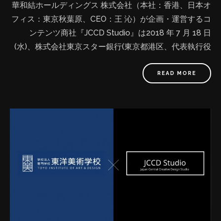
華和結ホールディングス 株式会社（本社：香港、日本オ
フィス：東京秋葉原、CEO：王 沁）が企画・運営するコ
ンテンツ商社『JCCD Studio』は2018 年 7 月 18 日
(水)、株式会社東京スター銀行(東京都港区、代表執行役
頭取 CEO 佐藤 誠治)が主催する日本初の「外国人起業家
ビジネスコンテスト2018」にて、応募の48社から一次
READ MORE
選考会を通過した7社の一社として公開プレゼンテーシ
ョンを行い、受賞しました。 最終選考会には、M&A や
事業再生などで著名な佐山 展生さま(京都大学経営管理
大学院 客員教授)や 東京スター銀行頭取の佐藤を含む6名
の審査員のほか、プライベートファンドやベンチャーキ
ャピタル等の12社の投資家にもご参加いただき、それぞ
れの公開プレゼンテーション後には活発な質疑応答がか
わされました。 ■受賞評価ポイント： ①事業の新規性＆
独創性。 ②三方良しの企業理念、社会に貢献できるビジ
ネスモデル（創作者増収、海外のユーザーが日本に来な