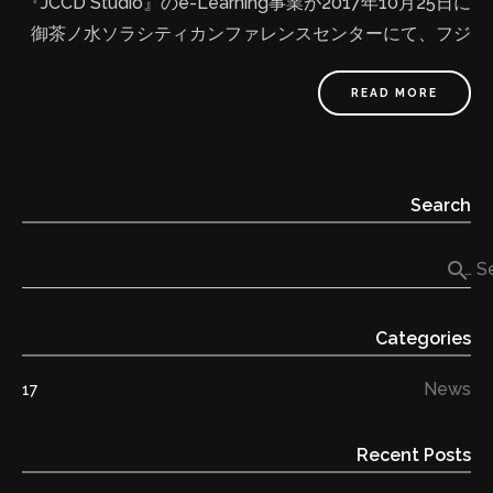
『JCCD Studio』のe-Learning事業が2017年10月25日に
万人) 著書「萌え絵の教科書」 ヒット作品「聖剣使い
まのマッチング交流会。東京都内の中小企業者限定。
御茶ノ水ソラシティカンファレンスセンターにて、フジ
の禁呪詠唱」イラスト担当 https://twitter.com/refeia
日 時：平成29年12月6日（水） 13:00～17:00 会 場：
サンケイビジネスアイが主催する第14回日本e-learning
http://q-orbit.jp/ ▷よー清水（Fan:6.4万人） 名作アニ
特定非営利法人映像産業振興機構（ＶＩＰＯ）２階ホー
大賞で「クール·ジャパン特別部門賞」を受賞しました。
メ「甲鉄城のカバネリ」 Concept Artist 担当 Adobe公
READ MORE
ル 主 催：東京都 ホームページ:
日本のコンテンツ制作者·所持者の支援をしながら、紙媒
式イラスト 著書2冊「ファンタジー背景」&「キャラ背
http://contentcollabo.tokyo ■世界を魅了するクールジ
体の出版では価値を伝えることができなかった方々のグ
景」 https://twitter.com/you629 https://yo-
ャパンコンテンツをグローバルにOnline出版 弊社企画·運
ローバルオンライン”出版”を実現しました。これからも
shimizu.wixsite.com/yo-shimizu ■東洋美術学校につい
営する『JCCD Studio』のグローバルOnline出版事業は
Search
日本の様々な分野のコンテンツを世界へ届けていきま
て 東洋美術学校は、イラスト、デザイン、3DCG、マン
ノウハウの可視化、新たな出版の形を構築しています。
す。 書籍の出版には向かない声優さんやイラストレータ
ガ、そして伝統的な絵画技法から最先端技術を用いた保
言語的、時間的、経済的制約を超えて学べる世界を目指
search
Se
ーの作品をe-Learning出版を通して世界へ発信 今回数多
存修復まで日本のクリエイティブを創る・遺す人材を輩
すため、日本のコンテンツ創作者たちの支援をしなが
くの応募の中から弊社が賞を頂けたのは、日本のコンテ
出する専門学校です。2016年5月に創立70周年を迎えま
ら、日本の様々な分野のコンテンツを世界に届けて行き
Categories
ンツに関わる様々な方の課題に着目し、コンテンツ市場
した。 https://www.to-bi.ac.jp/ ■ JCCD Studio につい
ます。 以前にも受賞したグローバルOnline出版事業では
自体を拡大させる可能性に満ちているからだと思ってい
て 日本中央創作設計スタジオ（JCCD Studio）は日本初
経済的、時間的、場所的制約を超えて、世界13カ国で日
News
17
ます。今回受賞したe-Learning事業では経済的、時間
の海外向けコンテンツ商社です。日本人創作者たちなら
本のプロのイラストレーターの高品質な授業を配信し、
的、場所的制約を超えて世界12か国で日本のプロのイラ
ではのスキルを世界各地の工業、商業、エンタテイメン
たくさんのユーザーを獲得しました。複数のSNSを運用
Recent Posts
ストレーターの高品質な授業を配信し、たくさんのユー
トなど、様々な領域にコンテンツを提供しております。
しながら詳細な画像と映像教材をワンセットで提供し、