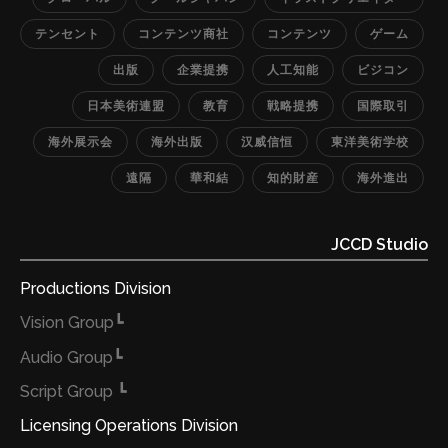
ユーザーに提供 ■出展チラシダウンロード：
テンセント
コンテンツ商社
コンテンツ
ゲーム
http://kawayuii.com/download/JCCD_Studio_Cool_J
apan.pdf ■お問合わせ先： ◇ JCCD Studio グローバル
出版
企業提携
人工知能
ビジコン
Online出版事業部 ◇ Email: Hi@jccd-s.com ◇ HP：
日本美術連盟
教育
戦略提携
国際取引
http://jccd.com/ ■関連ニュース： ◇ 新たなグローバ
海外展示会
海外出版
汉威信恒
東洋美術学校
ル“出版”のカタチ。世界に向けたe-Learning事業が「第
14回日本e-Learning大賞クール・ジャパン特別部門賞」
遠隔
華和結
知的財産
海外進出
を受賞 ◇ Link：
https://prtimes.jp/main/html/rd/p/000000007.000
JCCD Studio
025695.html ■取材に関するお問合せ先： ◇ 華和結ホ
Productions Division
ールディングス-Kawayuii Holdings(HongKong) Ltd.
◇ 広報担当…
┗Vision Group
┗Audio Group
┗ Script Group
Licensing Operations Division