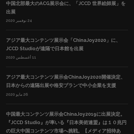
ザーを獲得しました。複数のSNSを運用しながら詳細な
現在は①デザイン輸出、②グローバルOnline出版、
学生と講師イラストレーターとの1対1の直接コミュニケ
中国北部最大のACG展示会に、「JCCD 世界絵師展」を
画像と映像教材をワンセットで提供し、学生と講師イラ
③IP(知的財産)運用、④製作パートナーシップ、
ーション機能等も充実しており、好評を得ています。 事
出展
ストレーターとの1対1の直接コミュニケーション機能等
⑤Cosplayerプロダクションの5部門に構成されていま
業が順調に伸びている理由として、日本のイラストレー
24 نوفمبر 2020
も充実しており、好評を得ています。 例えば、中国の
す。②グローバルOnline出版は2017年度においては、世
ターの方々は高い技術力があるにも関わらず、日本国内
SNSにおいて、弊社の公式アカウントはフォロワーを1万
界28ヶ国のユーザーにお届けでき、「第14回日本e-
の仕事だけで生活できる方はほんの一握りです。一方で
アジア最大コンテンツ展示会「ChinaJoy2020」に、
人以上獲得し、コメントも数十万を超えました。その理
Learning大賞クール・ジャパン特別部門賞」を受賞しま
中国では高い技術力のあるイラストレーターが足りてお
JCCD Studioが遠隔で日本館を出展
由として、日本のイラストレーターの方々は高い技術力
した。これからはイラスト、音楽、料理、ファッショ
らず、学びたい人がたくさんいます。弊社はそこに着目
11 أغسطس 2020
があるにも関わらず、日本国内の仕事だけで生活できる
ン、伝統文化など様々なクールジャパンのコンテンツを
し、事業を行っています。結果として、現在は500時間
方はほんの一握りです。一方で中国では高い技術力のあ
世界中の皆様に提供して行きます。 http://jccd-s.com/
以上のコース内容を構え、中国、台湾、アメリカのSNS
るイラストレーターが足りておらず、学びたい人がたく
■『JCCD Studio』のグローバルOnline出版事業の特
アジア最大コンテンツ展示会ChinaJoy2020開催決定、
において、弊社公式アカウントのフォロワー数は合計1万
さんいます。弊社はそこに着目し、事業を行っていま
徴： ①制作時間はわずか数時間から可能で、制作コスト
日本からの遠隔出展や格安プランで中小企業を支援
人以上獲得し、コメントも数十万を超えました。 今後も
す。 今後も様々なコンテンツ業界の企業との提携を強化
が低い ②ロイヤルティーが高い ③平均単価は書籍の２倍
26 مايو 2020
様々なコンテンツ業界の企業と提携を強化し、より多く
し、より多くの方々に日本のクール・ジャパンのコンテ
以上…
の方々に日本のクール·ジャパンのコンテンツを届けてい
ンツを届けていきます。現在はすでに数社と提携し、提
きます。現在はすでに数社と提携し、提携企業のコンテ
中国最大コンテンツ展示会ChinaJoy2019に出展決定。
携企業のコンテンツを世界各地域にローカライズし、オ
ンツを世界各地域にローカライズし、オンライン”出
『JCCD Studio』が率いる『日本美術連盟』は１０兆円
ンライン”出版”を実現させる予定です。既に海外でファ
版”を実現させる予定です。一方、個人の創作者たちにと
の巨大中国コンテンツ市場へ挑戦。【メディア招待あ