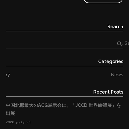
日本のコンテンツ制作者·所持者の支援をしながら、紙媒
体の出版では価値を伝えることができなかった方々のグ
ローバルオンライン”出版”を実現しました。これからも
Search
日本の様々な分野のコンテンツを世界へ届けていきま
す。 書籍の出版には向かない声優さんやイラストレータ
search
Se
ーの作品をe-Learning出版を通して世界へ発信 今回数多
くの応募の中から弊社が賞を頂けたのは、日本のコンテ
Categories
ンツに関わる様々な方の課題に着目し、コンテンツ市場
自体を拡大させる可能性に満ちているからだと思ってい
News
17
ます。今回受賞したe-Learning事業では経済的、時間
的、場所的制約を超えて世界12か国で日本のプロのイラ
Recent Posts
ストレーターの高品質な授業を配信し、たくさんのユー
ザーを獲得しました。複数のSNSを運用しながら詳細な
中国北部最大のACG展示会に、「JCCD 世界絵師展」を
画像と映像教材をワンセットで提供し、学生と講師イラ
出展
ストレーターとの1対1の直接コミュニケーション機能等
24 نوفمبر 2020
も充実しており、好評を得ています。 例えば、中国の