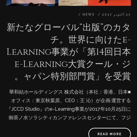
27 أكتوبر 2017
NEWS
新たなグローバル“出版”のカタ
チ。世界に向けたe-
Learning事業が「第14回日本
e-Learning大賞クール・ジ
ャパン特別部門賞」を受賞。
■華和結ホールディングス 株式会社（本社：香港、日本
オフィス：東京秋葉原、CEO：王 沁）が企画·運営する
『JCCD Studio』のe-Learning事業が2017年10月25日に
御茶ノ水ソラシティカンファレンスセンターにて、フジ
サンケイビジネスアイが主催する第14回日本e-learning
大賞で「クール·ジャパン特別部門賞」を受賞しました。
READ MORE