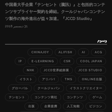
中国最大手企業『テンセント（騰訊）』と包括的コンテ
さい。 ■『JCCD STUDIO』のe-Learning出版事業の特
ンツサプライヤー契約を締結。クールジャパンコンテン
徴： ①制作時間はわずか数時間から可能で、制作コスト
ツ製作の海外進出が益々加速。『JCCD Studio』
が低い ②ロイヤルティーが高い ③平均単価は書籍の２倍
以上 ④販売期間が永久的、内容の追加更新も随時可能 ⑤
31 ديسمبر 2018
音声や映像からの表現ができるので、紙媒体より表現が
豊富 ⑥グローバルな展開が可能、現在は3つの言語で12
وسوم
カ国のユーザーに提供 ⑦ペーパーレスで環境に優しい ■
CHINAJOY
ALIFISH
AI
ACG
お問い合わせ先： ◇ JCCD Studio e-Learning事業部
◇ Email: Hi@jccd-s.com 『本プレスリリースPDF』
IP
E-LEARNING
CSR
COOL JAPAN
https://prtimes.jp/a/?f=d25695-20171027-3627.pdf
NHK
JCCD世界絵師展
JCCD STUDIO
イラスト
アリババ
TMS
ONLINE出版
グローバル
クールジャパン
イラストクリエイター
テンセント
コンテンツ商社
コンテンツ
ゲーム
出版
企業提携
人工知能
ビジコン