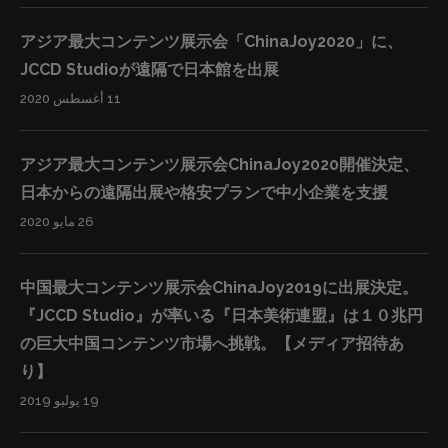
SNSにおいて、弊社の公式アカウントはフォロワーを1万
アジア最大コンテンツ展示会「ChinaJoy2020」に、
人以上獲得し、コメントも数十万を超えました。その理
JCCD Studioが遠隔で日本館を出展
由として、日本のイラストレーターの方々は高い技術力
11 أغسطس 2020
があるにも関わらず、日本国内の仕事だけで生活できる
方はほんの一握りです。一方で中国では高い技術力のあ
るイラストレーターが足りておらず、学びたい人がたく
アジア最大コンテンツ展示会ChinaJoy2020開催決定、
さんいます。弊社はそこに着目し、事業を行っていま
日本からの遠隔出展や格安プランで中小企業を支援
す。 今後も様々なコンテンツ業界の企業との提携を強化
26 مايو 2020
し、より多くの方々に日本のクール・ジャパンのコンテ
ンツを届けていきます。現在はすでに数社と提携し、提
中国最大コンテンツ展示会ChinaJoy2019に出展決定。
携企業のコンテンツを世界各地域にローカライズし、オ
『JCCD Studio』が率いる『日本美術連盟』は１０兆円
ンライン”出版”を実現させる予定です。既に海外でファ
の巨大中国コンテンツ市場へ挑戦。【メディア招待あ
ンを獲得している弊社のe-Learningを軸に、様々な日本
り】
企業のコンテンツをPRしていきたいと考えております。
19 يوليو 2019
自社もしくはご自身のコンテンツを世界へ届けたいとい
う方がいらっしゃいましたら、ぜひお気軽にお問合せ下