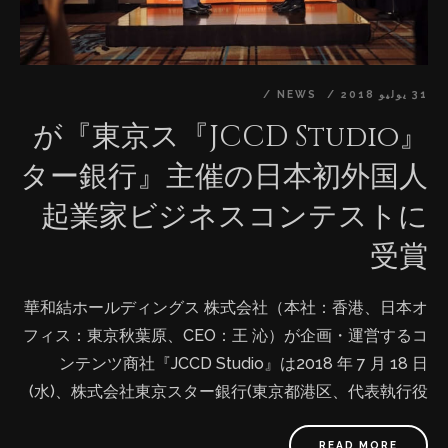
31 يوليو 2018
NEWS
『JCCD Studio』が『東京ス
ター銀行』主催の日本初外国人
起業家ビジネスコンテストに
受賞
華和結ホールディングス 株式会社（本社：香港、日本オ
フィス：東京秋葉原、CEO：王 沁）が企画・運営するコ
ンテンツ商社『JCCD Studio』は2018 年 7 月 18 日
(水)、株式会社東京スター銀行(東京都港区、代表執行役
頭取 CEO 佐藤 誠治)が主催する日本初の「外国人起業家
ビジネスコンテスト2018」にて、応募の48社から一次
READ MORE