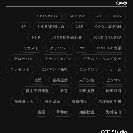
しながら詳細な画像と映像教材をワンセットで提供し、
وسوم
学生と講師イラストレーターとの1対1の直接コミュニケ
CHINAJOY
ALIFISH
AI
ACG
ーション機能等も充実しており、好評を得ています。 事
業が順調に伸びている理由として、日本のイラストレー
IP
E-LEARNING
CSR
COOL JAPAN
ターの方々は高い技術力があるにも関わらず、日本国内
NHK
JCCD世界絵師展
JCCD STUDIO
の仕事だけで生活できる方はほんの一握りです。一方で
イラスト
アリババ
TMS
ONLINE出版
中国では高い技術力のあるイラストレーターが足りてお
グローバル
クールジャパン
イラストクリエイター
らず、学びたい人がたくさんいます。弊社はそこに着目
し、事業を行っています。結果として、現在は500時間
テンセント
コンテンツ商社
コンテンツ
ゲーム
以上のコース内容を構え、中国、台湾、アメリカのSNS
出版
企業提携
人工知能
ビジコン
において、弊社公式アカウントのフォロワー数は合計1万
日本美術連盟
教育
戦略提携
国際取引
人以上獲得し、コメントも数十万を超えました。 今後も
様々なコンテンツ業界の企業と提携を強化し、より多く
海外展示会
海外出版
汉威信恒
東洋美術学校
の方々に日本のクール·ジャパンのコンテンツを届けてい
遠隔
華和結
知的財産
海外進出
きます。現在はすでに数社と提携し、提携企業のコンテ
ンツを世界各地域にローカライズし、オンライン”出
JCCD Studio