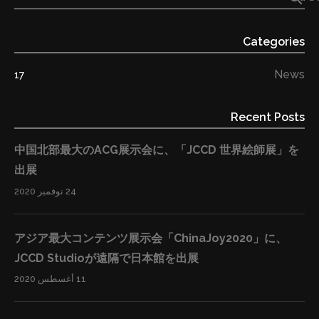
ジェクトの表彰（マッチングアワード）」や「展示·プレ
https://prtimes.jp/main/html/rd/p/000000011.000
ゼン·商談による異業種間の出会いの場づくり（マッチン
025695.html 内閣府主催「クールジャパン・マッチング
Categories
グメッセ）」を行い、コンテンツ分野のみならず製造·販
フォーラム２０１７」＆東京都主催「コンテンツ企業×異
売·サービスや食·観光等、多様な関連分野や事業間の新事
News
17
業種企業マッチング交流会」に出展決定
業の創出を促進。 日時：平成29年12月4日（月）11:00
https://prtimes.jp/main/html/rd/p/000000008.000
～17:30 （弊社CEOによる講演：12:40～） 会場：虎ノ門
Recent Posts
025695.html 新たなグローバル“出版”のカタチ。世界に
ヒルズフォーラム 5F ホールA（〒105-6305 東京都港区
向けたe-Learning事業が「第14回日本e-Learning大賞ク
虎ノ門1-23-3） 主催：クールジャパン官民連携プラット
中国北部最大のACG展示会に、「JCCD 世界絵師展」を
ール・ジャパン特別部門賞」を受賞。
フォーム（事務局：内閣府知的財産戦略推進事務局） 後
出展
https://prtimes.jp/main/html/rd/p/000000007.000
援：クールジャパン機構、日本貿易振興機構
24 نوفمبر 2020
025695.html 華和結HDが台湾最大手のC2Cオンライン
（JETRO）、日本商工会議所、東京商工会議所、映像産
スクール『Hahow 』と戦略的業務提携
業振興機構（VIPO） ホームページ: http://cjmf.jp/
アジア最大コンテンツ展示会「ChinaJoy2020」に、
https://prtimes.jp/main/html/rd/p/000000003.000
⑵「コンテンツ活用促進セミナー＆コンテンツ企業×異業
JCCD Studioが遠隔で日本館を出展
025695.html 台湾初上陸！日本のプロから学ぶイラスト
種企業マッチング交流会」 異業種マッチング交流会を通
デザインe-Learningを配信開始！受講者が目標人数の
11 أغسطس 2020
じて、新たな出会いにより、製品やサービスの付加価値
623%で大人気、コンテンツの『Cool Japan』を海外へ
を高め、事業拡大に向けた可能性の創出を目指します。
https://prtimes.jp/main/html/rd/p/000000001.000