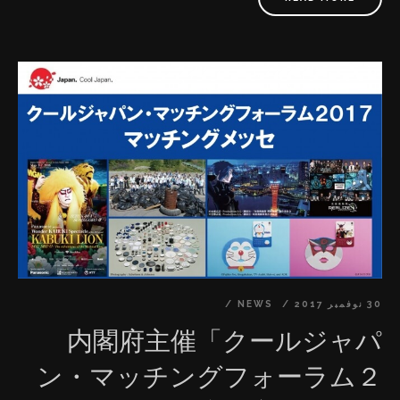
選考会を通過した7社の一社として公開プレゼンテーシ
ョンを行い、受賞しました。 最終選考会には、M&A や
事業再生などで著名な佐山 展生さま(京都大学経営管理
大学院 客員教授)や 東京スター銀行頭取の佐藤を含む6名
の審査員のほか、プライベートファンドやベンチャーキ
ャピタル等の12社の投資家にもご参加いただき、それぞ
れの公開プレゼンテーション後には活発な質疑応答がか
わされました。 ■受賞評価ポイント： ①事業の新規性＆
独創性。 ②三方良しの企業理念、社会に貢献できるビジ
ネスモデル（創作者増収、海外のユーザーが日本に来な
くても、安くて高質な学習内容を手に入る） ③優勝創作
者と海外出版プラットフォームの独占リソース（先行優
30 نوفمبر 2017
NEWS
位性） ④健全な財務実績、初年度から黒字達成、500％
内閣府主催「クールジャパ
以上の伸び率 ⑤優れた生産プロセス、完全マニュアル化
ン・マッチングフォーラム２
により量産体制、他社90%以上のコストダウン達成 ⑥市
場の将来性（世界年間平均14.04%急成⻑、2022年まで