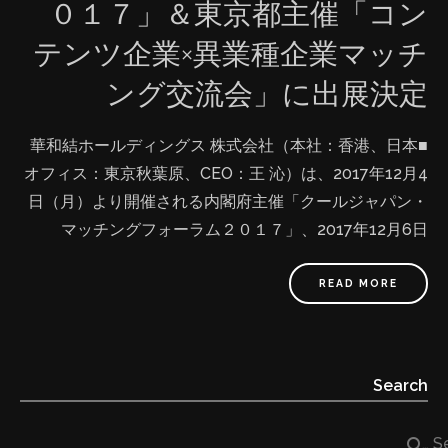
０１７」＆東京都主催「コン
25.92兆円規模） ⑦持続可能な開発目標SDGs達成（4.質
テンツ企業×異業種企業マッチ
の高い教育をみんなに | 10.人や国の不平等をなくそう）
日本初外国人起業家ビジネスコンテスト当日盛況 ■受賞
ング交流会」に出展決定
後の予定と展望： ①低取得エリアの支援プログラム（ア
フリカ地域にクールジャパン教育コンテンツの無料提供
■華和結ホールディングス 株式会社（本社：香港、日本
など） ②クールジャパンコンテンツの充実拡大（イラス
オフィス：東京秋葉原、CEO：王 沁）は、2017年12月4
ト、アニメーション、デザイン、礼儀、茶道、音声·音楽
日（月）より開催される内閣府主催「クールジャパン・
コンテンツに加え、コミック、エンターテイメント、フ
マッチングフォーラム２０１７」、2017年12月6日
ァッション、キャラクター、化粧、料理、工業などの内
（水）より東京都主催「コンテンツ活用促進セミナー＆
容を幅広く展開） ③事業パートナーの提携拡大 ④運用チ
コンテンツ企業×異業種企業マッチング交流会」に出展を
READ MORE
ーム（製作、ローカライズ、プロモーション、運用メン
決定しました。 ■これからのグローバルOnline出版につ
バー）拡大 ⑤優秀なコンテンツ所持者＆スキルの持ち主
いてCEOが語ります。唯一の外国企業に選出され、出
の募集拡大 ⑥閲覧国数の拡大、現在の45カ国から年内
展！ ⑴「クールジャパン·マッチングフォーラム２０１
Search
60カ国へ ■関連プレスリリース： 『JCCD Studio』が
７」ー日本の魅力を、世界に。マッチングビジネス最前
『東洋美術学校』とグローバルOnline出版業務を戦略提
線ー クールジャパンに関連する「先進的なビジネスプロ
search
Se
携、クールジャパン教育コンテンツを世界へ発信