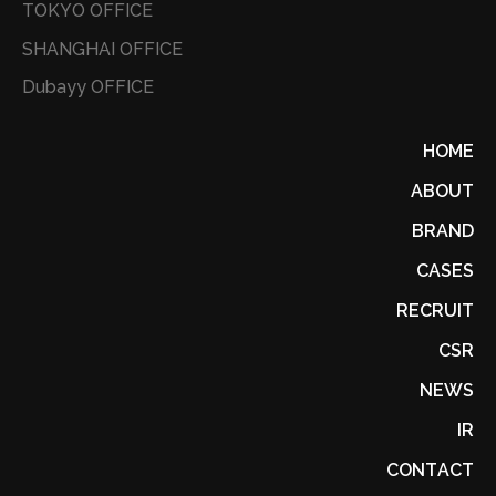
が豊富 ⑥5つのプラットフォーム、3つの言語、13カ国の
TOKYO OFFICE
ユーザーに提供 ■出展チラシダウンロード：
SHANGHAI OFFICE
http://kawayuii.com/download/JCCD_Studio_Cool_J
Dubayy OFFICE
apan.pdf ■お問合わせ先： ◇ JCCD Studio グローバル
Online出版事業部 ◇ Email: Hi@jccd-s.com ◇ HP：
HOME
http://jccd.com/ ■関連ニュース： ◇ 新たなグローバ
ABOUT
ル“出版”のカタチ。世界に向けたe-Learning事業が「第
14回日本e-Learning大賞クール・ジャパン特別部門賞」
BRAND
を受賞 ◇ Link：
CASES
https://prtimes.jp/main/html/rd/p/000000007.000
RECRUIT
025695.html ■取材に関するお問合せ先： ◇ 華和結ホ
ールディングス-Kawayuii Holdings(HongKong) Ltd.
CSR
◇ 広報担当…
NEWS
IR
CONTACT