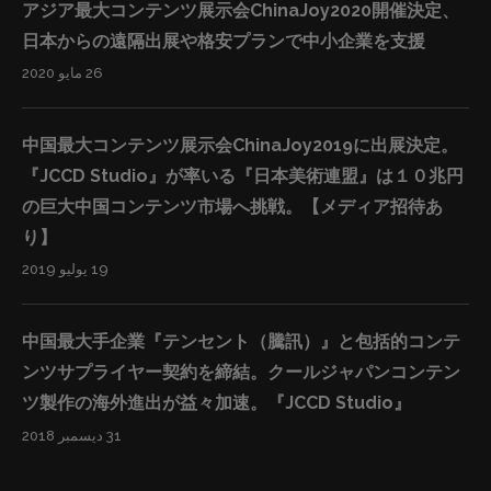
コンテンツ企業×「製造」「医療」「教育」分野の企業さ
アジア最大コンテンツ展示会ChinaJoy2020開催決定、
025695.html 【本事業に関するお問合せ先・資料請求】
まのマッチング交流会。東京都内の中小企業者限定。
日本からの遠隔出展や格安プランで中小企業を支援
◇ JCCD Studio グローバルOnline出版事業部 ◇
日 時：平成29年12月6日（水） 13:00～17:00 会 場：
26 مايو 2020
Email: hi@jccd-s.com…
特定非営利法人映像産業振興機構（ＶＩＰＯ）２階ホー
ル 主 催：東京都 ホームページ:
中国最大コンテンツ展示会ChinaJoy2019に出展決定。
http://contentcollabo.tokyo ■世界を魅了するクールジ
『JCCD Studio』が率いる『日本美術連盟』は１０兆円
ャパンコンテンツをグローバルにOnline出版 弊社企画·運
の巨大中国コンテンツ市場へ挑戦。【メディア招待あ
営する『JCCD Studio』のグローバルOnline出版事業は
り】
ノウハウの可視化、新たな出版の形を構築しています。
19 يوليو 2019
言語的、時間的、経済的制約を超えて学べる世界を目指
すため、日本のコンテンツ創作者たちの支援をしなが
中国最大手企業『テンセント（騰訊）』と包括的コンテ
ら、日本の様々な分野のコンテンツを世界に届けて行き
ンツサプライヤー契約を締結。クールジャパンコンテン
ます。 以前にも受賞したグローバルOnline出版事業では
ツ製作の海外進出が益々加速。『JCCD Studio』
経済的、時間的、場所的制約を超えて、世界13カ国で日
本のプロのイラストレーターの高品質な授業を配信し、
31 ديسمبر 2018
たくさんのユーザーを獲得しました。複数のSNSを運用