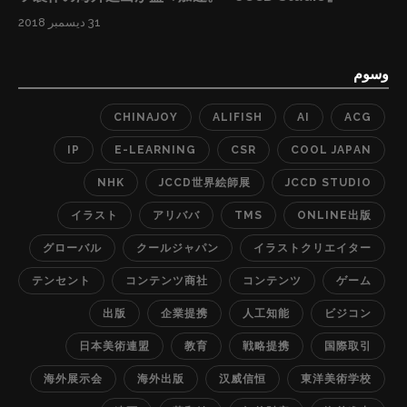
C4、Riot、完美世界、西山居、KingSoft、Baidu、4399
31 ديسمبر 2018
など約800社以上の世界的企業の日本側唯一のサプライ
ヤー窓口として、イラスト・アニメ・CG・声優・脚本の
وسوم
製作から、IPライセンス運用管理、Onliine教育、ネット
CHINAJOY
ALIFISH
AI
ACG
広告やオフラインのイベント開催、アイドル育成まで幅
広く事業を展開しており、中国最大手企業テンセントグ
IP
E-LEARNING
CSR
COOL JAPAN
ループのグローバル唯一の全スタジオ全ジャンルのサプ
NHK
JCCD世界絵師展
JCCD STUDIO
ライヤーとしても高く評価されています。 JCCD Studio
イラスト
アリババ
TMS
ONLINE出版
の業務部門は1)総合製作本部から、2)版権運営本部、3)
グローバル
クールジャパン
イラストクリエイター
マーケティング・マネジメント本部となっています。数
億人に及ぶ世界中のクールジャパンコンテンツのファン
テンセント
コンテンツ商社
コンテンツ
ゲーム
の皆様に、豊富且つ高度な教育動画を提供するだけでは
出版
企業提携
人工知能
ビジコン
なく、世界中の企業法人にも専門的なコンテンツソリュ
日本美術連盟
教育
戦略提携
国際取引
ーションを提供しています。これからも「三方良し」理
念のもとで、常にパートナー企業の皆様と共に成長する
海外展示会
海外出版
汉威信恒
東洋美術学校
ことを目指し、世界中に最高な品質の商品やサービスを