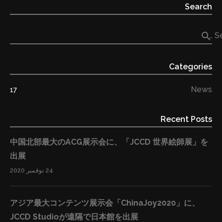
Search
模が3兆円を突破する見込みです。その中で、クールジ
ャパンコンテンツが特に大きな注目を浴びています。中
search
Se
国からゲームのビジュアル需要も年々増加しています。
しかし中国をはじめとする海外で活躍できるのはごく一
Categories
部のクリエイターに限っています。 JCCD Studioは日本
のクールジャパンコンテンツを海外に輸出することをメ
News
17
イン事業とするコンテンツ商社です。今回、CSRの一環
として、どのクリエイターも作品を通じてご自身の世界
Recent Posts
観・価値観を海外に発信できるよう、「JCCD 世界絵師
展」を企画・出展しました。 出展希望のクリエイターに
中国北部最大のACG展示会に、「JCCD 世界絵師展」を
は無料で展示スペースを提供し、さらに会場で販売する
出展
記念イラスト集の利益全額を出展者に還元するなど、ク
24 نوفمبر 2020
リエイターの世界向け発信と制作活動の支援を図りまし
た。 出展の成果と今後の予定 会期中、数多くの来場者が
アジア最大コンテンツ展示会「ChinaJoy2020」に、
「JCCD 世界絵師展」を訪れ、熱心にイラスト作品を鑑
JCCD Studioが遠隔で日本館を出展
賞し、またコスプレヤーの撮影スポットにもなったほ