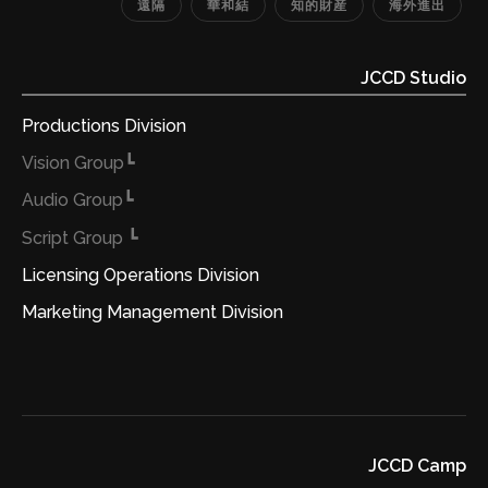
遠隔
華和結
知的財産
海外進出
提供することに尽力します。 【本事業·事業提携に関する
お問合せ先】 ◇ JCCD Studio マーケティングチーム ◇
JCCD Studio
Email: hi@jccd-s.com 【本件に関する報道関係者からの
お問合せ先】 ◇ 華和結ホールディングス株式会社 広報
Productions Division
部 ◇ メールアドレス：press@kawayuii.com
┗Vision Group
┗Audio Group
┗ Script Group
Licensing Operations Division
Marketing Management Division
JCCD Camp