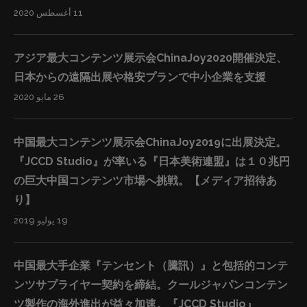
11 أغسطس 2020
ど、大変な賑わいを見せました。コンテンツ関連企業、
学校及び政府関係者も数多く来場し、クールジャパンコ
ンテンツに興味を示しました。 「JCCD 世界絵師展」は
アジア最大コンテンツ展示会ChinaJoy2020開催決定、
今後も世界各地でクールジャパンコンテンツを発信して
日本からの遠隔出展や格安プランで中小企業を支援
いく予定です。 ※ACG：アニメ、コミック、ゲームの略
26 مايو 2020
称 『JCCD Studio』について JCCD Studioは日本初＆国
内最大級の海外向けコンテンツ商社です。華和結グルー
中国最大コンテンツ展示会ChinaJoy2019に出展決定。
プ傘下のブランドであり、初めてのクールジャパン賞を
『JCCD Studio』が率いる『日本美術連盟』は１０兆円
受賞した海外系企業となっています。4万人以上のデザ
の巨大中国コンテンツ市場へ挑戦。【メディア招待あ
イナー&イラストレーターが在籍し、40社を超えるIPホ
り】
ルダー、300社以上の制作アライアンスパートナー企業
19 يوليو 2019
と提携しながら、クールジャパンに関わる多岐に渡るコ
ンテンツ・サービスを世界67カ国以上の人々に届けてい
中国最大手企業『テンセント（騰訊）』と包括的コンテ
ます。 JCCD Studioは現在、テンセントグループ、アリ
ンツサプライヤー契約を締結。クールジャパンコンテン
ババグループ、巨人グループ、盛大グループ 、ネットイ
ツ製作の海外進出が益々加速。『JCCD Studio』
ース、バイトダンス(TikTok)、Bilibili、龍図、閱文、