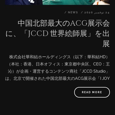
24 نوفمبر 2020
NEWS
中国北部最大のACG展示会
に、「JCCD 世界絵師展」を出
展
株式会社華和結ホールディングス（以下：華和結HD）
（本社：香港、日本オフィス：東京都中央区、CEO：王
沁）が企画・運営するコンテンツ商社「JCCD Studio」
は、北京で開催された中国北部最大のACG展示会「I JOY
北京国際ACGカーニバル」、及び「第三回国際ACG産業
博覧会」に「JCCD 世界絵師展」を出展し、ACGクリエ
READ MORE
イターの世界向け発信をサポートしました。 「JCCD 世
界絵師展」出展の背景と取組 近年、中国のACG産業は急
成長を遂げ、2020年のユーザーが4億人に迫り、市場規