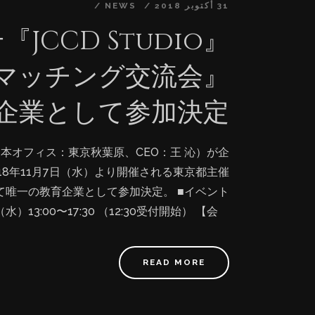
31 أكتوبر 2018
NEWS
テ
業マッチング交流会』
企業として参加決定
本オフィス：東京秋葉原、CEO：王 沁）が企
2018年11月7日（水）より開催される東京都主催
て唯一の教育企業として参加決定。 ■イベント
）13:00〜17:30 （12:30受付開始） 【会
地下鉄東銀座駅より徒歩2分 【対 象】 ◇コン
ラクター・WEB・ICT・VR等） ◇異業種
READ MORE
定 【定 員】合計100名（コンテンツ企業：
決定） 【目 的】 キャラクターやアニメ、動画、
けてアプローチできる非常に重要な手段となりま