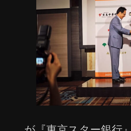
キルを世界各地の工業、商業、エンタテイメントな
す。現在は①デザイン輸出、②グローバルOnline出版
プ、⑤Cosplayerプロダクションの5部門に構成されて
においては、世界56ヶ国のユーザーにお届けでき、「第1
特別部門賞」を受賞しました。これからはイラスト、
なクールジャパンのコンテンツを世界中の皆様に提供
Studio』が『東京スター銀行』主催
https://prtimes.jp/main/html/rd/p/00000001
学校』とグローバルOnline出版業務を戦略提
https://prtimes.jp/main/html/rd/p/000
先】 ◇ JCCD Studio グローバルOnline出版事業部 
道関係者からのお問合せ先】 
『JCCD Studio』が『東京スター銀行