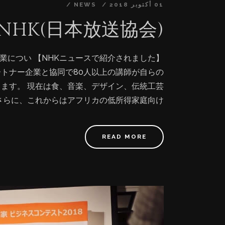
01 أكتوبر 2018
NEWS
ャンルを超え、音楽、料理、ファッション、伝
y NHK(日本放送協会)
中の皆様に提供しております。 今後も様々な
々に日本のクール·ジャパンのコンテンツを届
のコンテンツを世界各地域にローカライズし、
e出版事業につい
作者たちにとって、自分自身のノウハウが入った
ートナー企業と協同で80人以上の講師が自らの
に広げることが可能になります。既に海外でファン
ります。 現在は食、音楽、デザイン、伝統工芸
を軸に、様々な日本企業や個人のコンテンツをPR
さらに、これからはアフリカの低所得家庭向け
ne出版は、日本のコンテンツに関わる方々の課題
るNGOの方も募集中です。 皆さま是非、ご紹
る可能性に満ちていると思っています。社内の
介、ご連絡お待ちしております。
ンテンツにし、世界へ届けたいという方がいら
READ MORE
JCCD Studio』のグローバルOnline出
制作コスト&ハードルが低い ②ロイヤルティー
久的、内容の追加更新も随時可能 ⑤音声や映像
グローバルな展開が可能、現在は6つの言語で
JCCD Studio について 日本中央創作設計
ンテンツ商社です。日本人創作者たちならではのス