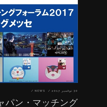
以上のコストダウン達成 ⑥市場の将来性（世界
模） ⑦持続可能な開発目標SDGs達成（4.質の高い
 日本初外国人起業家ビジネスコンテスト当日盛況
ラム（アフリカ地域にクールジャパン教育コン
ツの充実拡大（イラスト、アニメーション、デ
、コミック、エンターテイメント、ファッショ
広く展開） ③事業パートナーの提携拡大 ④運
用メンバー）拡大 ⑤優秀なコンテンツ所持者
45カ国から年内60カ国へ ■関連プレスリリ
ーバルOnline出版業務を戦略提携、クールジャパ
ン教育コンテンツを世界へ発信
000011.000025695.html 内閣府主催「クールジャパ
「コンテンツ企業×異業種企業マッチング交流
/p/000000008.000025695.html 新たなグロー
30 نوفمبر 2017
NEWS
第14回日本e-Learning大賞クール・ジャパン
ャパン・マッチング
/rd/p/000000007.000025695.html 華和結