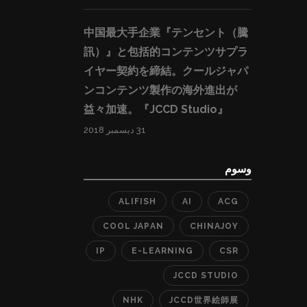
中国最大手企業『テンセント（騰
訊）』と包括的コンテンツサプラ
イヤー契約を締結。クールジャパ
ンコンテンツ製作の海外進出が
益々加速。『JCCD Studio』
31 ديسمبر 2018
وسوم
ALIFISH
AI
ACG
COOL JAPAN
CHINAJOY
IP
E-LEARNING
CSR
JCCD STUDIO
NHK
JCCD世界絵師展