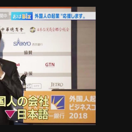
従来メディアに限らず、企業や個人が自らSNS
の発信内容＝コンテンツそのものによって結果
、「難しい事柄を分かりやすく」「楽しく前向
街」「小売」だけでなく、「医療・福祉」「教
めています。 東京都には多くのコンテンツ産
企業とのコラボレーションにより、お互いの製
引役となることを目指します。 ■世界を魅了
e出版 世界のeラーニング市場（中国、インドや
ーチによると、2018年から2022年にかけて年間
兆円の規模にもなります。それにより、世界中に高い
たい人が増加することが予測されます。一方、
持っているにも関わらず、グローバルマーケッ
けで生活できるのはほんの一握りというのが現
本人創作者のノウハウを動画化し、グローバル
600時間以上のコンテンツ内容を構え、世界56
14回日本e-Learning大賞クール・ジャパン