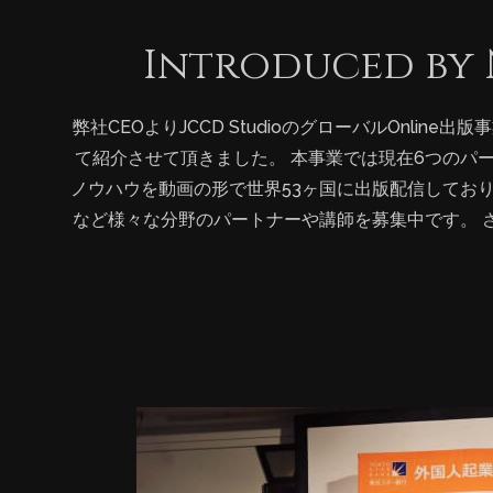
特別部門賞」の受賞をきっかけに、イラスト製作のジ
Introduced b
統文化など様々なクールジャパンのコンテンツを世界
コンテンツ業界の企業と提携を強化し、より多くの方
けていきます。現在はすでに数社と提携し、提携企業
【NHKニュースで紹介されました】 弊社CEOよりJCCD StudioのグローバルOnlin
オンライン”出版”を実現させます。一方、個人の創
て紹介させて頂きました。 本事業では現在6つのパ
コンテンツを弊社のOnline”出版”に通じて、世界
ノウハウを動画の形で世界53ヶ国に出版配信してお
を獲得している弊社のグローバルOnline出版事業
など様々な分野のパートナーや講師を募集中です。 
していきたいと考えております。 グローバルOnli
に無料提供も開始する予定ですので、ご協力して頂け
に着目しているこそ、コンテンツ市場自体を拡大させ
ノウハウもしくはご自身の周りにいる凄ワザを教育コ
っしゃいましたら、ぜひ、当日会場にお越しください！ ■『
版事業の特徴： ①制作はわずか数時間から可能で、
が高い ③平均単価は書籍の数倍以上 ④販売期間が永
からの表現ができるので、紙媒体より表現が豊富 ⑥
56カ国のユーザーに提供 ⑦ペーパーレスで環境に優しい ■
スタジオ（JCCD Studio）は日本初の海外向けコ