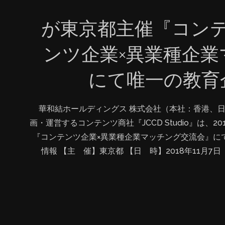
『JCCD Studio』が東京都主催『コン
ンツ企業×異業種企
にて唯一の教育
華和結ホールディングス 株式会社（本社：香港、日
画・運営するコンテンツ商社『JCCD Studio』は、
『コンテンツ企業×異業種企業マッチング交流会』に
情報 【主 催】東京都 【日 時】2018年11月7日（水
場】特定非営利活動法人 映像産業振興機構（VIPO）
テンツ企業（映像・アニメ・ゲーム・アプリ・音楽・キャ
企業：「医療・福祉」「教育」「商店街」「小売」に限
40社65名程度 ※先着順／異業種企業：29社35名 
VR/AR等のコンテンツは、国境を越え、世界に向