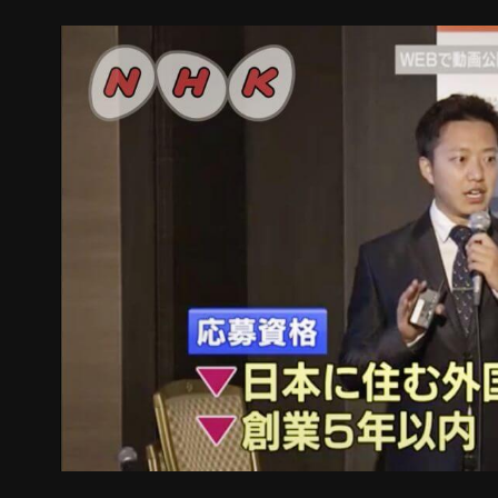
した。スマートフォンの普及により、テレビCM等の
により主体的に発信できる時代となったからこそ、そ
が左右される傾向にあります。 また、コンテンツは
きに見せる」ことを得意とするため、「製造」「商店
育」等の事業においても幅広く活用できる可能性を秘
業が集積しています。 他分野の企業等がコンテンツ
品やサービスの付加価値を高め、発展していくための牽
するクールジャパンコンテンツをグローバルにOnlin
MENA地域の新興国を含む）はTechnavio社のリサ
平均14.04％で急成長し、2022年までに25.92
技術力を持つコンテンツクリエーターが不足し、学び
日本のコンテンツクリエーターの方々は高い技術力を
トに進出するのが難しく、さらに、日本国内の仕事だ
状です。 このような問題を解決するため、弊社は日
マーケットにOnlineで出版を行っております。現在、
カ国のユーザーに提供しています。 また、2017年度「第