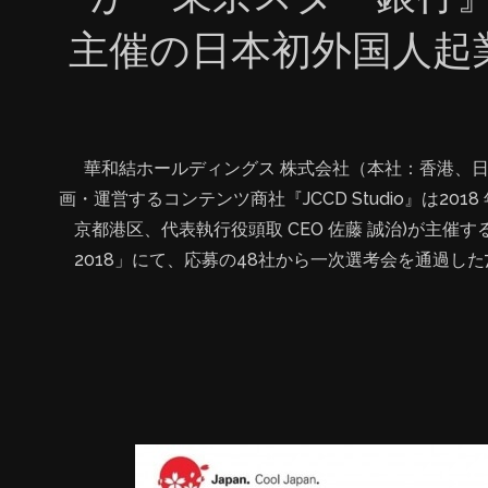
主催の日本初外国人起
華和結ホールディングス 株式会社（本社：香港、日
画・運営するコンテンツ商社『JCCD Studio』は2018 
京都港区、代表執行役頭取 CEO 佐藤 誠治)が主
2018」にて、応募の48社から一次選考会を通過し
い、受賞しました。 最終選考会には、M&A や事業
理大学院 客員教授)や 東京スター銀行頭取の佐藤を
やベンチャーキャピタル等の12社の投資家にもご参
ン後には活発な質疑応答がかわされました。 ■受賞評
方良しの企業理念、社会に貢献できるビジネスモデル
ても、安くて高質な学習内容を手に入る） ③優勝創
ス（先行優位性） ④健全な財務実績、初年度から黒字