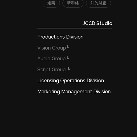
遠隔
華和結
知的財産
JCCD Studio
Productions Division
┗Vision Group
┗Audio Group
┗ Script Group
Licensing Operations Division
Marketing Management Division