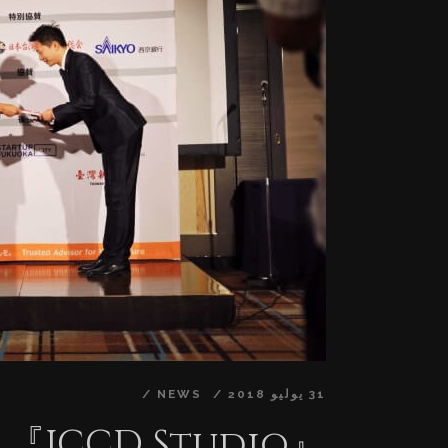
ど、様々な領域にコンテンツを提供しておりま
、③IP(知的財産)運用、④製作パートナーシッ
います。②グローバルOnline出版は2017年度
4回日本e-Learning大賞クール・ジャパン
音楽、料理、ファッション、伝統文化など様々
して行きます。 ■関連ニュース： 『JCCD
の日本初外国人起業家ビジネスコンテストに受賞
2.000025695.html 『JCCD Studio』が『東洋美術
携、クールジャパン教育コンテンツを世界へ発信
000011.000025695.html 【本事業に関するお問合せ
◇ Email: Hi@jccd-s.com 【本件に関する報
◇ 華和結ホールディングス株式会社 広報部…
31 يوليو 2018
NEWS
』