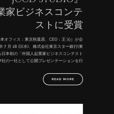
業家ビジネスコンテ
ストに受賞
本オフィス：東京秋葉原、CEO：王 沁）が企
年 7 月 18 日(水)、株式会社東京スター銀行(東
催する日本初の「外国人起業家ビジネスコンテスト
た7社の一社として公開プレゼンテーションを行
再生などで著名な佐山 展生さま(京都大学経営管
含む6名の審査員のほか、プライベートファンド
READ MORE
加いただき、それぞれの公開プレゼンテーショ
価ポイント： ①事業の新規性＆独創性。 ②三
（創作者増収、海外のユーザーが日本に来なく
作者と海外出版プラットフォームの独占リソー
達成、500％以上の伸び率 ⑤優れた生産プロ