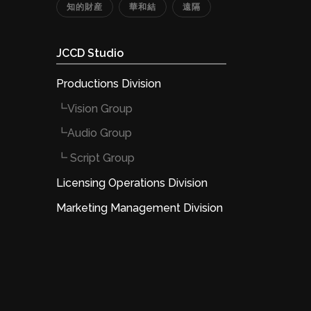
知的財産
華和結
遠隔
JCCD Studio
Productions Division
┗Vision Group
┗Audio Group
┗ Script Group
Licensing Operations Division
Marketing Management Division