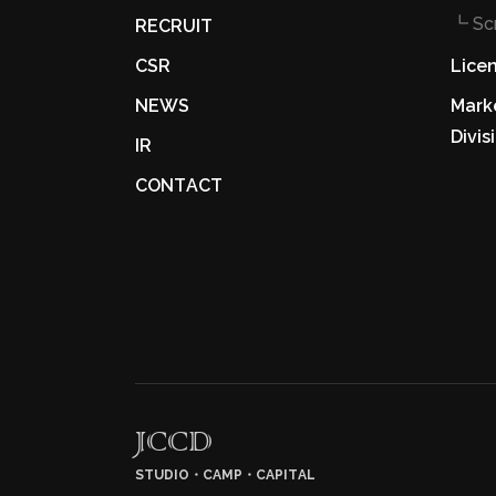
┗ Sc
RECRUIT
Licen
CSR
Mark
NEWS
Divis
IR
CONTACT
JCCD
STUDIO・CAMP・CAPITAL