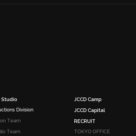
 Studio
JCCD Camp
ctions Division
JCCD Capital
ion Team
RECRUIT
io Team
TOKYO OFFICE