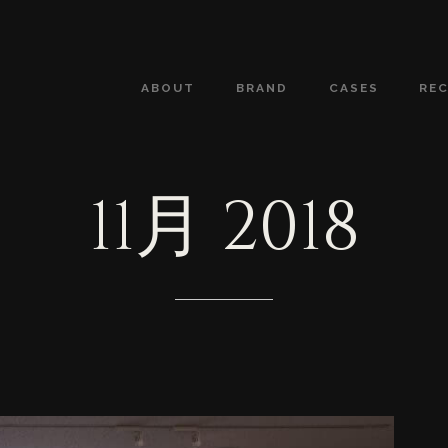
ABOUT
BRAND
CASES
RE
11月
2018