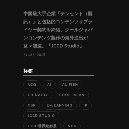
中国最大手企業『テンセント（騰
訊）』と包括的コンテンツサプラ
イヤー契約を締結。クールジャパ
ンコンテンツ製作の海外進出が
益々加速。『JCCD Studio』
31 12月 2018
标签
ACG
AI
ALIFISH
CHINAJOY
COOL JAPAN
CSR
E-LEARNING
IP
JCCD STUDIO
JCCD世界絵師展
NHK