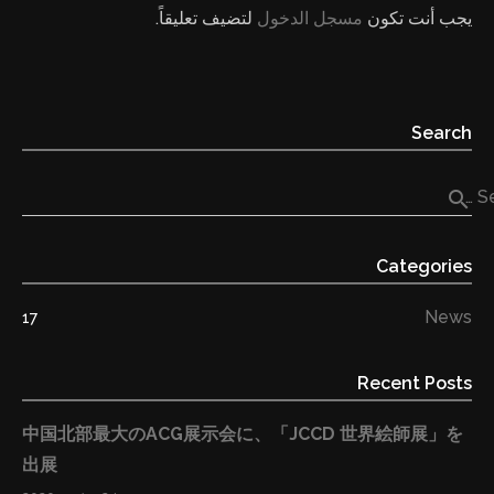
يجب أنت تكون
مسجل الدخول
لتضيف تعليقاً.
Search
search
Se
Categories
News
17
Recent Posts
中国北部最大のACG展示会に、「JCCD 世界絵師展」を
出展