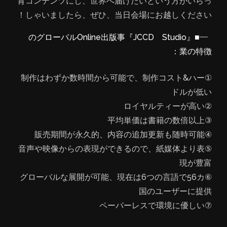
育コンテンツにし、世界へ届けたいという方がいらっ
しゃいましたら、ぜひ、当日会場にお越しください！
■『JCCD Studio』のグローバルOnline出版事
業の特徴：
①制作はわずか数時間から可能で、制作コスト&ハー
ドルが低い
②ロイヤルティーが高い
③平均単価は書籍の数倍以上
④販売期間が永久的、内容の追加更新も随時可能
⑤音声や映像からの表現ができるので、紙媒体より表
現が豊富
⑥グローバルな展開が可能、現在は6つの言語で56カ
国のユーザーに提供
⑦ペーパーレスで環境に優しい