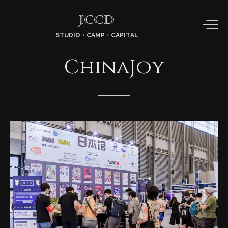
JCCD
STUDIO・CAMP・CAPITAL
ChinaJoy