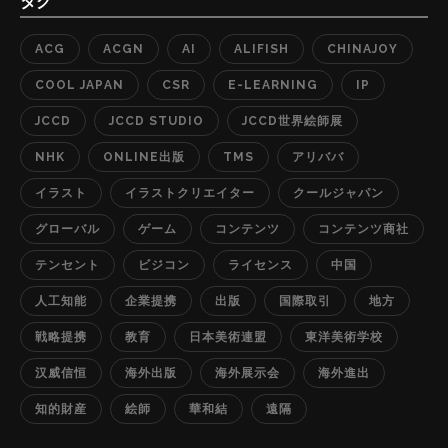
タグ
ACG
ACGN
AI
ALIFISH
CHINAJOY
COOL JAPAN
CSR
E-LEARNING
IP
JCCD
JCCD STUDIO
JCCD世界絵師展
NHK
ONLINE出版
TMS
アリババ
イラスト
イラストクリエイター
クールジャパン
グローバル
ゲーム
コンテンツ
コンテンツ商社
テンセント
ビジコン
ライセンス
中国
人工知能
企業提携
出版
国際取引
地方
戦略提携
教育
日本美術連盟
東洋美術学校
汉威信恒
海外出版
海外展示会
海外進出
知的財産
絵師
華和結
遠隔