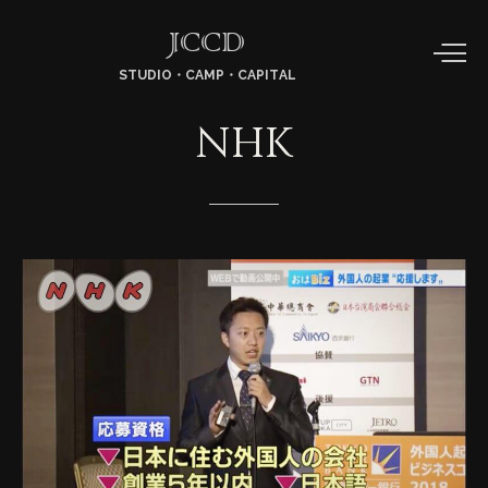
JCCD
STUDIO・CAMP・CAPITAL
NHK