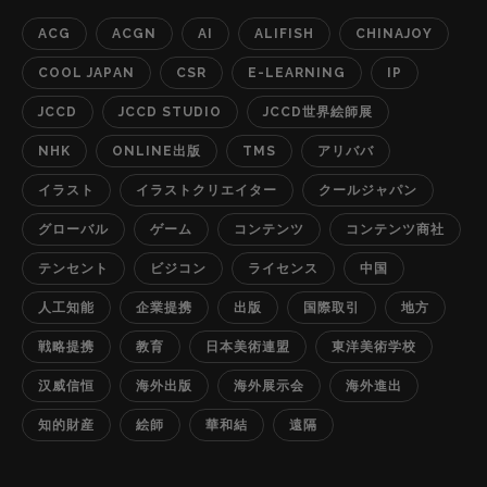
ACG
ACGN
AI
ALIFISH
CHINAJOY
COOL JAPAN
CSR
E-LEARNING
IP
JCCD
JCCD STUDIO
JCCD世界絵師展
NHK
ONLINE出版
TMS
アリババ
イラスト
イラストクリエイター
クールジャパン
グローバル
ゲーム
コンテンツ
コンテンツ商社
テンセント
ビジコン
ライセンス
中国
人工知能
企業提携
出版
国際取引
地方
戦略提携
教育
日本美術連盟
東洋美術学校
汉威信恒
海外出版
海外展示会
海外進出
知的財産
絵師
華和結
遠隔