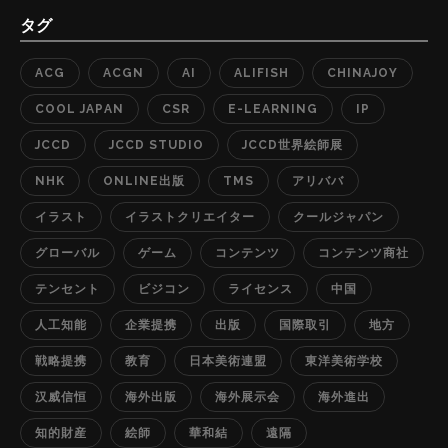
タグ
ACG
ACGN
AI
ALIFISH
CHINAJOY
COOL JAPAN
CSR
E-LEARNING
IP
JCCD
JCCD STUDIO
JCCD世界絵師展
NHK
ONLINE出版
TMS
アリババ
イラスト
イラストクリエイター
クールジャパン
グローバル
ゲーム
コンテンツ
コンテンツ商社
テンセント
ビジコン
ライセンス
中国
人工知能
企業提携
出版
国際取引
地方
戦略提携
教育
日本美術連盟
東洋美術学校
汉威信恒
海外出版
海外展示会
海外進出
知的財産
絵師
華和結
遠隔