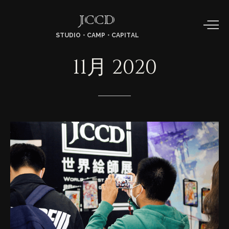
JCCD
STUDIO・CAMP・CAPITAL
11月
2020