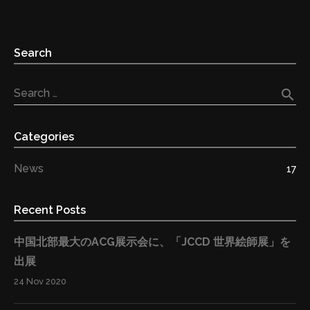
発表いたします。これにより、日本のコンテンツ産業に
新たなビジネスモデルを創出し、IP輸出業務の円滑化や
運用の効率化・安全性の向上も期待できます。より多く
Search
の人々が日本の素晴らしいコンテンツを早く・円滑に・
安全に届けられる世界へ。 従来のライセンスビジネス
search
Search …
モデルはエージェントがそれぞれのニーズと要求をヒア
リングし、双方の間に入って交渉を仲介することが多
Categories
く、その結果として、エージェントが交渉内容のうち１
点でも話がまとまらなかったら、商談が終わってしまう
News
17
ところが多く、もしくは契約が締結できても、そのあと
の監修や対応に問題が出ることが多く見られます。■従
Recent Posts
来のエージェントモデルを一新、ライセンス取引の新た
なモデルを構築 今回の新しいモデルとして、華和結HD
中国北部最大のACG展示会に、「JCCD 世界絵師展」を
は日本側版権者（例えばキャラクターを扱っている会社
出展
や出版社等）の顧問となり、その版権を使いたい海外業
24 Nov 2020
者（ゲーム会社や宣伝キャラクターとして日本のアニメ