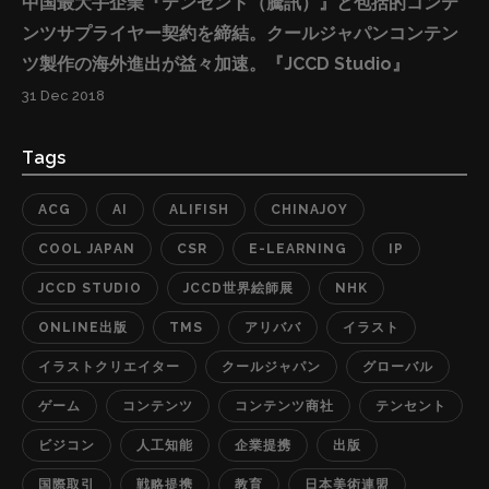
中国最大手企業『テンセント（騰訊）』と包括的コンテ
最大限活かされるライセンス提供先を選定し（適切
ンツサプライヤー契約を締結。クールジャパンコンテン
性）、ライセンス利用の許可や管理などの負担を減らし
ツ製作の海外進出が益々加速。『JCCD Studio』
ます。（効率性） ■『JCCD Studio』と『Alifish』戦略業
務提携内容概要と流れ：一、『JCCD Studio』が顧問を
31 Dec 2018
している日本側の版権者のIPをAlifishに登録する。二、
『Alifish』がアリババのエコシステムに入っている業者
Tags
の中で、IPをうまく利用できそうな業者を選別する。
ACG
AI
ALIFISH
CHINAJOY
三、『JCCD Studio』が『Alifish』から提出されたレポー
トを版権者と議論し、候補者を選定する。四、
COOL JAPAN
CSR
E-LEARNING
IP
『Alifish』を通じて取引を達成、アリババ側がライセン
JCCD STUDIO
JCCD世界絵師展
NHK
スを管理し、『JCCD Studio』が日本側の顧問として定
ONLINE出版
TMS
アリババ
イラスト
期的に適正運用の状況と案件進捗を管理し、日本側の版
イラストクリエイター
クールジャパン
グローバル
権者に報告する。 ＜JCCD StudioとAlifishの連携モデル
＞ 華和結ホールディングス（香
ゲーム
コンテンツ
コンテンツ商社
テンセント
港）: http://kawayuii.com/
ビジコン
人工知能
企業提携
出版
国際取引
戦略提携
教育
日本美術連盟