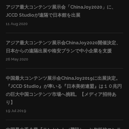
等を使いたい会社等）の監査役を務め、海外の業者がラ
アジア最大コンテンツ展示会「ChinaJoy2020」に、
イセンスを転売したり、不適切な場所で利用していない
JCCD Studioが遠隔で日本館を出展
か等を監視します。また、日本のコンテンツを使用した
11 Aug 2020
い海外の業者の窓口となり、日本のコンテンツ会社の負
担を削減します。そのツールとしては、アリババHDが運
営するAlifishというサービスを利用します。Alifishはアリ
アジア最大コンテンツ展示会ChinaJoy2020開催決定、
ババエコシステムに入っているビッグデータ（4.34億人
日本からの遠隔出展や格安プランで中小企業を支援
のアクティブユーザーの利用情報）を元に、どのような
26 May 2020
キャラクターやデザインを使うのが適切なのかを、各会
社（登録社数10万社以上）のユーザー属性をAI人工知能
中国最大コンテンツ展示会ChinaJoy2019に出展決定。
で分析することでピックアップします。そして、そのラ
『JCCD Studio』が率いる『日本美術連盟』は１０兆円
イセンスの使用による商品の売り上げ見立てをモデル化
の巨大中国コンテンツ市場へ挑戦。【メディア招待あ
したりします。 結果として、IP所有者（版権者）が効
り】
率よく自らのライセンスを海外に委託することが実現で
19 Jul 2019
きます。顧問である華和結は海外でのコンテンツの悪用
リスクを削減し（安全性）、日本の各社のコンテンツが