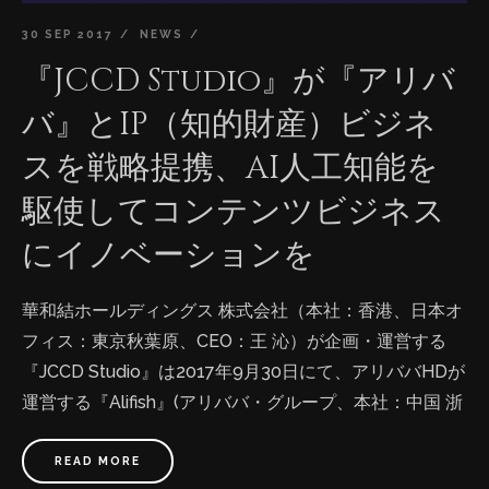
30 SEP 2017
NEWS
『JCCD Studio』が『アリバ
バ』とIP（知的財産）ビジネ
スを戦略提携、AI人工知能を
駆使してコンテンツビジネス
にイノベーションを
華和結ホールディングス 株式会社（本社：香港、日本オ
フィス：東京秋葉原、CEO：王 沁）が企画・運営する
『JCCD Studio』は2017年9月30日にて、アリババHDが
運営する『Alifish』(アリババ・グループ、本社：中国 浙
江省杭州市、法人代表：ジャック・マー、時価総額：世
界7位)と戦略的パートナーシップ業務提携を行うことを
READ MORE