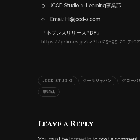
◇ JCCD Studio e-Learning事業部
◇ Email: Hi@jccd-s.com
『本プレスリリースPDF』
https://prtimes.jp/a/?f=d25695-2017102
JCCD STUDIO
クールジャパン
グローバ
華和結
Leave a Reply
You must be
logged in
to post a comment.