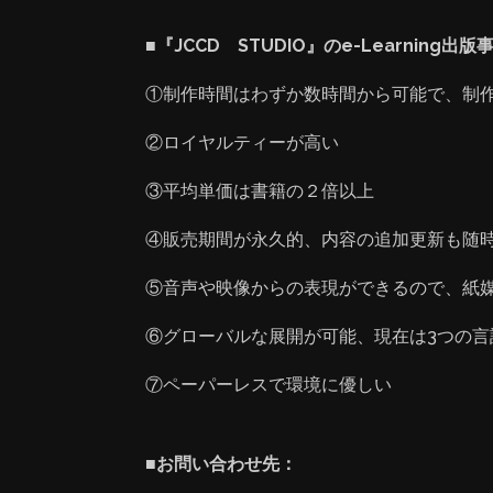
■『JCCD STUDIO』のe-Learning出
①制作時間はわずか数時間から可能で、制
②ロイヤルティーが高い
③平均単価は書籍の２倍以上
④販売期間が永久的、内容の追加更新も随
⑤音声や映像からの表現ができるので、紙
⑥グローバルな展開が可能、現在は3つの言
⑦ペーパーレスで環境に優しい
■お問い合わせ先：