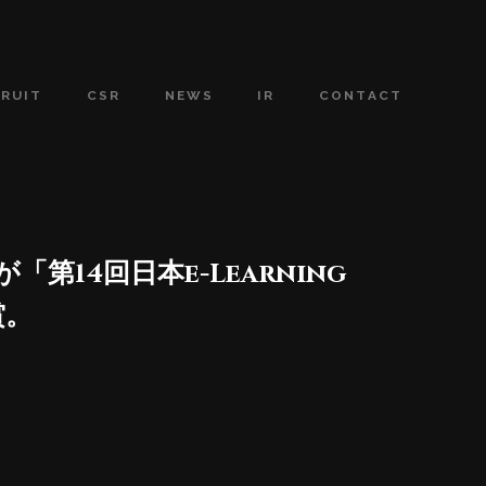
CRUIT
CSR
NEWS
IR
CONTACT
第14回日本e-Learning
賞。