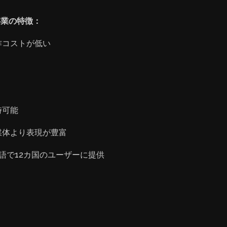
版事業の特徴：
作コストが低い
時可能
媒体より表現が豊富
語で12カ国のユーザーに提供