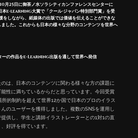
2017年10月25日に御茶ノ水ソラシティカンファレンスセンターに
e-learning大賞で「クール·ジャパン特別部門賞」を受
支援をしながら、紙媒体の出版では価値を伝えることができな
しました。これからも日本の様々な分野のコンテンツを世界へ
の作品をe-Learning出版を通して世界へ発信
たのは、日本のコンテンツに関わる様々な方の課題に
可能性に満ちているからだと思っています。今回受賞
的、場所的制約を超えて世界12か国で日本のプロのイラス
んのユーザーを獲得しました。複数のSNSを運用し
提供し、学生と講師イラストレーターとの1対1の直
り、好評を得ています。