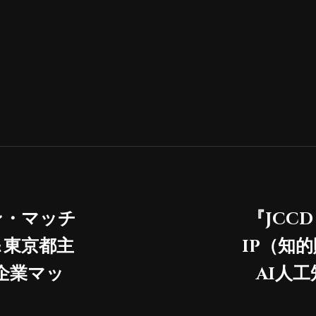
ン・マッチ
『JCC
＆東京都主
IP（知
企業マッ
AI人