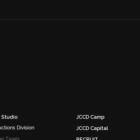
 Studio
JCCD Camp
ctions Division
JCCD Capital
ion Team
RECRUIT