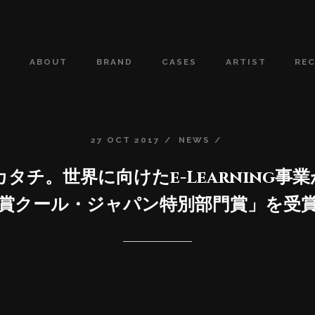
ABOUT
BRAND
CASES
ARTIST
RE
27
OCT
2017
NEWS
チ。世界に向けたe-Learning事業が「
賞クール・ジャパン特別部門賞」を受