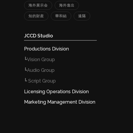
海外展示会
海外進出
知的財産
華和結
遠隔
JCCD Studio
Productions Division
┗Vision Group
┗Audio Group
┗ Script Group
Licensing Operations Division
Marketing Management Division